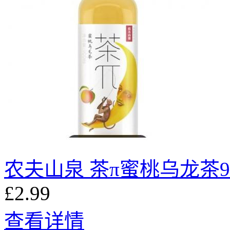
农夫⼭泉 茶π蜜桃乌⻰茶90
£2.99
查看详情