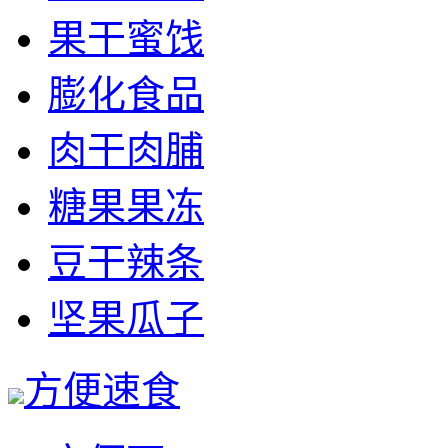
果干蜜饯
膨化食品
肉干肉脯
糖果果冻
豆干辣条
坚果瓜子
方便速食