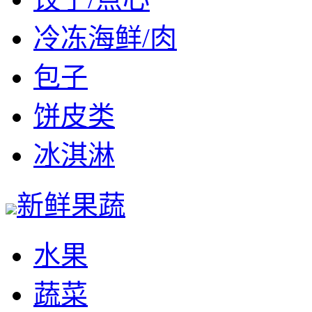
冷冻海鲜/肉
包子
饼皮类
冰淇淋
新鲜果蔬
水果
蔬菜