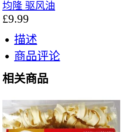
均隆 驱风油
£9.99
描述
商品评论
相关商品