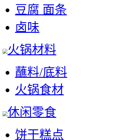
豆腐 面条
卤味
火锅材料
蘸料/底料
火锅食材
休闲零食
饼干糕点