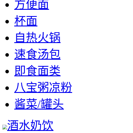
方便面
杯面
自热火锅
速食汤包
即食面类
八宝粥凉粉
酱菜/罐头
酒水奶饮