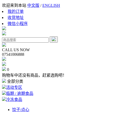
欢迎来到本站
中文版
/
ENGLISH
我的订单
收货地址
微信小程序
CALL US NOW
07541006888
0
购物车中还没有商品，赶紧选购吧！
全部分类
活动专区
临期 / 逾期食品
冷冻食品
饺子/点心