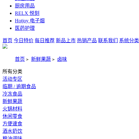
厨房用品
RELX 悦刻
Hotjoy 电子烟
医药护理
首页
今日特价
每日推荐
新品上市
热销产品
联系我们
系统分类
首页
新鲜果蔬
卤味
>
>
所有分类
活动专区
临期 / 逾期食品
冷冻食品
新鲜果蔬
火锅材料
休闲零食
方便速食
酒水奶饮
粮油调味