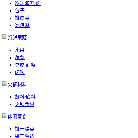
冷冻海鲜/肉
包子
饼皮类
冰淇淋
新鲜果蔬
水果
蔬菜
豆腐 面条
卤味
火锅材料
蘸料/底料
火锅食材
休闲零食
饼干糕点
果干蜜饯