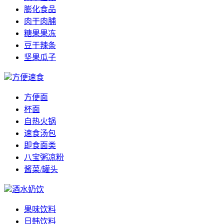
膨化食品
肉干肉脯
糖果果冻
豆干辣条
坚果瓜子
方便速食
方便面
杯面
自热火锅
速食汤包
即食面类
八宝粥凉粉
酱菜/罐头
酒水奶饮
果味饮料
日韩饮料