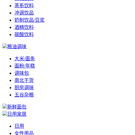
茶系饮料
冲调饮品
奶制饮品/豆浆
酒精饮料
碳酸饮料
粮油调味
大米/面条
面粉/年糕
调味包
南北干货
厨房调味
五谷杂粮
新鲜面包
日用家居
日用
女性用品