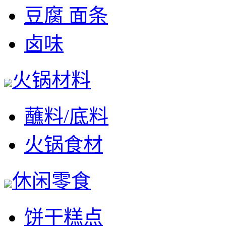
豆腐 面条
卤味
火锅材料
蘸料/底料
火锅食材
休闲零食
饼干糕点