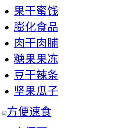
果干蜜饯
膨化食品
肉干肉脯
糖果果冻
豆干辣条
坚果瓜子
方便速食