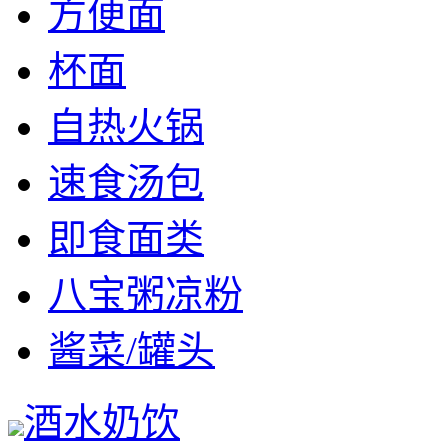
方便面
杯面
自热火锅
速食汤包
即食面类
八宝粥凉粉
酱菜/罐头
酒水奶饮