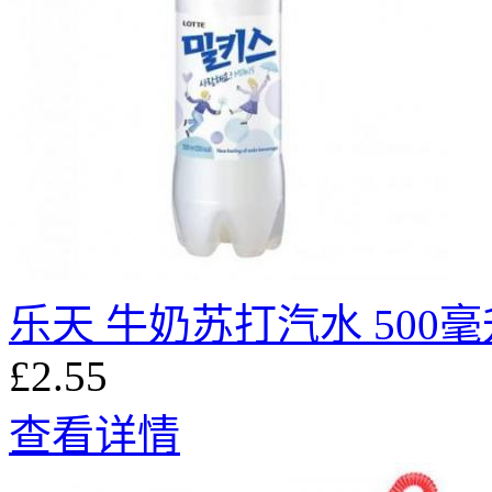
乐天 牛奶苏打汽水 500毫
£2.55
查看详情