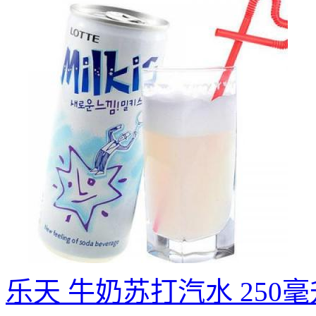
乐天 牛奶苏打汽水 250毫