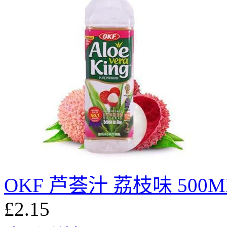
OKF 芦荟汁 荔枝味 500M
£2.15