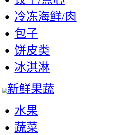
冷冻海鲜/肉
包子
饼皮类
冰淇淋
新鲜果蔬
水果
蔬菜