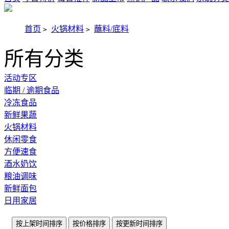
首页
火锅材料
蘸料/底料
>
>
所有分类
活动专区
临期 / 逾期食品
冷冻食品
新鲜果蔬
火锅材料
休闲零食
方便速食
酒水奶饮
粮油调味
新鲜面包
日用家居
按上架时间排序
按价格排序
按更新时间排序