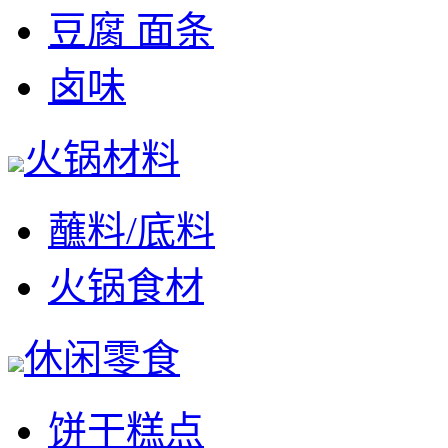
豆腐 面条
卤味
火锅材料
蘸料/底料
火锅食材
休闲零食
饼干糕点