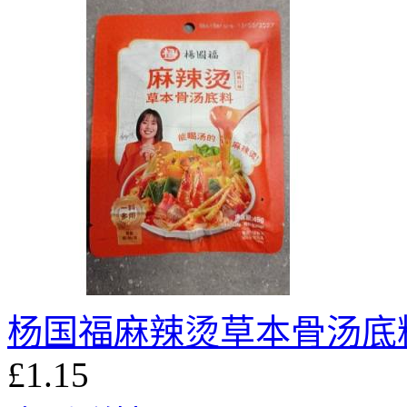
杨国福麻辣烫草本骨汤底料 
£1.15