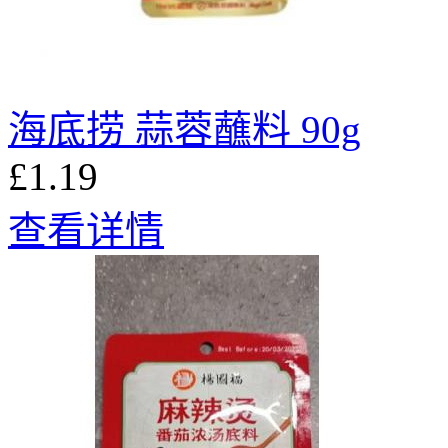
海底捞 蒜蓉蘸料 90g
£1.19
查看详情