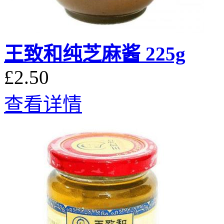
王致和纯芝麻酱 225g
£2.50
查看详情