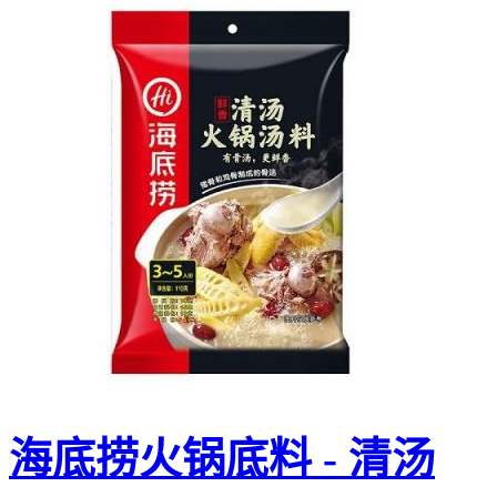
海底捞火锅底料 - 清汤