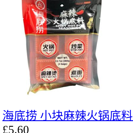
海底捞 小块麻辣火锅底料 3
£5.60