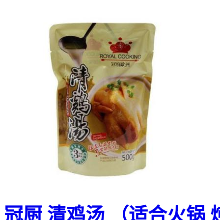
冠厨 清鸡汤 （适合火锅 