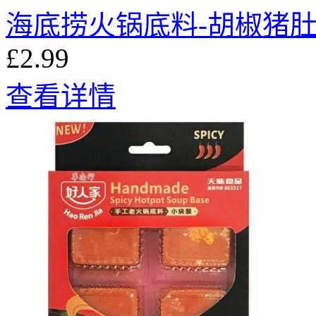
海底捞火锅底料-胡椒猪肚鸡
£2.99
查看详情