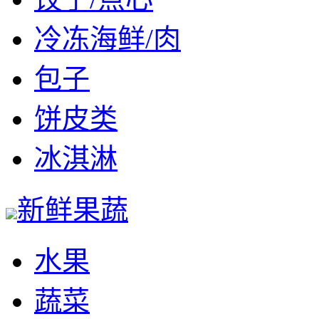
冷冻海鲜/肉
包子
饼皮类
冰淇淋
新鲜果蔬
水果
蔬菜