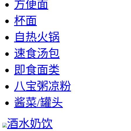
方便面
杯面
自热火锅
速食汤包
即食面类
八宝粥凉粉
酱菜/罐头
酒水奶饮