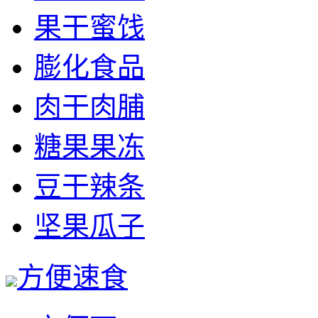
果干蜜饯
膨化食品
肉干肉脯
糖果果冻
豆干辣条
坚果瓜子
方便速食