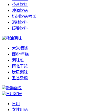
茶系饮料
冲调饮品
奶制饮品/豆浆
酒精饮料
碳酸饮料
粮油调味
大米/面条
面粉/年糕
调味包
南北干货
厨房调味
五谷杂粮
新鲜面包
日用家居
日用
女性用品