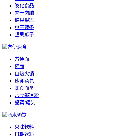
膨化食品
肉干肉脯
糖果果冻
豆干辣条
坚果瓜子
方便速食
方便面
杯面
自热火锅
速食汤包
即食面类
八宝粥凉粉
酱菜/罐头
酒水奶饮
果味饮料
日韩饮料