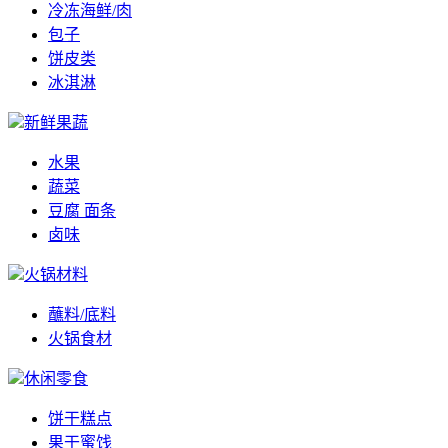
冷冻海鲜/肉
包子
饼皮类
冰淇淋
新鲜果蔬
水果
蔬菜
豆腐 面条
卤味
火锅材料
蘸料/底料
火锅食材
休闲零食
饼干糕点
果干蜜饯