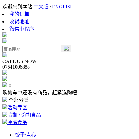
欢迎来到本站
中文版
/
ENGLISH
我的订单
收货地址
微信小程序
CALL US NOW
07541006888
0
购物车中还没有商品，赶紧选购吧！
全部分类
活动专区
临期 / 逾期食品
冷冻食品
饺子/点心